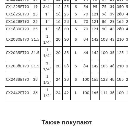
CX1225ET90
19
3/4"
12
25
S
54
95
75
39
350
500
CX1625ET90
25
1"
16
25
S
70
121
96
39
280
400
CX1628ET90
25
1"
16
28
L
70
121
86
29
165
240
CX1630ET90
25
1"
16
30
S
70
121
90
43
280
400
1
CX2030ET90
31.5
20
30
S
84
142
103
43
210
300
1/4"
1
CX2035ET90
31.5
20
35
L
84
142
100
35
125
180
1/4"
1
CX2038ET90
31.5
20
38
S
84
142
105
48
210
300
1/4"
1
CX2438ET90
38
24
38
S
100
165
123
48
185
270
1/2"
1
CX2442ET90
38
24
42
L
100
165
111
36
100
145
1/2"
Также покупают