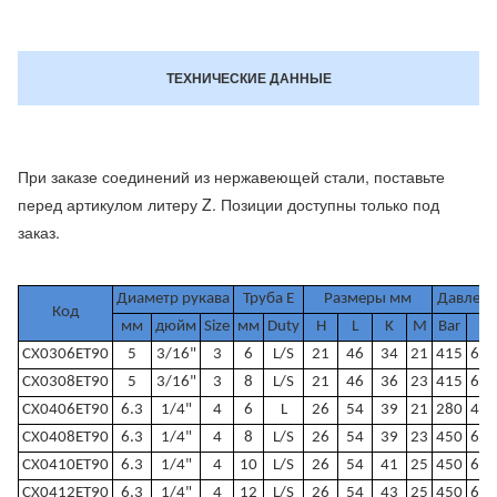
ТЕХНИЧЕСКИЕ ДАННЫЕ
При заказе соединений из нержавеющей стали, поставьте
перед артикулом литеру Z. Позиции доступны только под
заказ.
Диаметр рукава
Труба E
Размеры мм
Давлени
Код
мм
дюйм
Size
мм
Duty
H
L
K
M
Bar
Ps
CX0306ET90
5
3/16"
3
6
L/S
21
46
34
21
415
600
CX0308ET90
5
3/16"
3
8
L/S
21
46
36
23
415
600
CX0406ET90
6.3
1/4"
4
6
L
26
54
39
21
280
400
CX0408ET90
6.3
1/4"
4
8
L/S
26
54
39
23
450
650
CX0410ET90
6.3
1/4"
4
10
L/S
26
54
41
25
450
650
CX0412ET90
6.3
1/4"
4
12
L/S
26
54
43
25
450
650