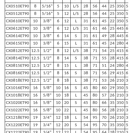
CX0510ET90
8
5/16"
5
10
L/S
28
56
44
25
350
500
CX0512ET90
8
5/16"
5
12
L/S
28
56
44
25
350
500
CX0610ET90
10
3/8"
6
12
L
31
61
45
22
350
500
CX0612ET90
10
3/8"
6
12
L/S
31
61
46
25
445
650
CX0614ET90
10
3/8"
6
14
S
31
61
49
28
445
650
CX0615ET90
10
3/8"
6
15
L
31
61
45
24
280
400
CX0812ET90
12.5
1/2"
8
12
L/S
38
71
54
25
415
600
CX0814ET90
12.5
1/2"
8
14
S
38
71
55
28
415
600
CX0815ET90
12.5
1/2"
8
15
L
38
71
51
24
280
400
CX0816ET90
12.5
1/2"
8
16
S
38
71
56
29
415
600
CX0818ET90
12.5
1/2"
8
18
L
38
71
53
26
210
300
CX1016ET90
16
5/8"
10
16
S
45
80
60
29
350
500
CX1018ET90
16
5/8"
10
18
L
45
80
57
26
210
300
CX1020ET90
16
5/8"
10
20
S
45
80
66
35
350
500
CX1022ET90
16
5/8"
10
22
L
45
80
56
28
210
300
CX1218ET90
19
3/4"
12
18
L
54
95
70
26
210
300
CX1220ET90
19
3/4"
12
20
S
54
95
70
35
350
500
CX1222ET90
19
3/4"
12
22
L
54
95
64
28
210
300