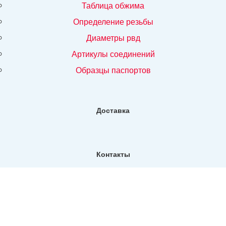
таблица обжима
определение резьбы
диаметры рвд
артикулы соединений
образцы паспортов
Доставка
Контакты
Фактический адрес:
Санкт-Петербург, ул. Репищева, д14, Бизнес-центр "Дирос
Вуд" офис 130
Телефон:
+7 (812) 309-76-73