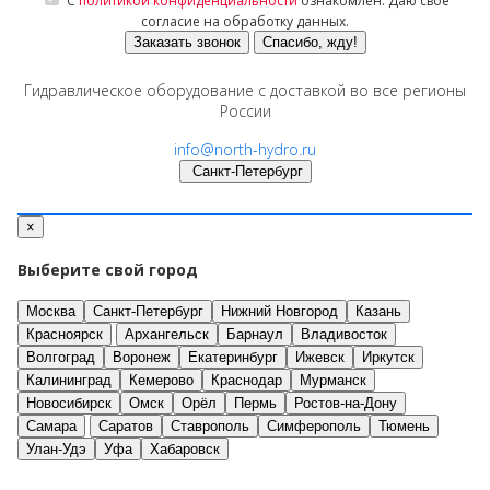
С
политикой конфиденциальности
ознакомлен. Даю своё
согласие на обработку данных.
Заказать звонок
Спасибо, жду!
Гидравлическое оборудование с доставкой во все регионы
России
info@north-hydro.ru
Санкт-Петербург
×
Выберите свой город
Москва
Санкт-Петербург
Нижний Новгород
Казань
Красноярск
Архангельск
Барнаул
Владивосток
Волгоград
Воронеж
Екатеринбург
Ижевск
Иркутск
Калининград
Кемерово
Краснодар
Мурманск
Новосибирск
Омск
Орёл
Пермь
Ростов-на-Дону
Самара
Саратов
Ставрополь
Симферополь
Тюмень
Улан-Удэ
Уфа
Хабаровск