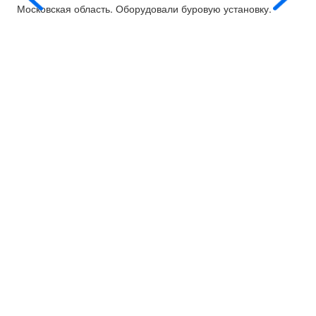
Московская область. Оборудовали буровую установку.
Пос