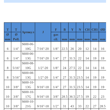
Д
T
T
F
B
Y
N
CH
CH1
ØD
Артикул
J
Ø
Ø
gas
mm
Poll.
cil.
mm
mm
mm
mm
mm
mm
W
S600-06-
6
1/4"
10G
7/16"-20
1/8"
22.5
26
20
12
14
16
3
S600-06-
6
1/4"
13G
7/16"-20
1/4"
27
31.5
22
14
19
19
3
S600-08-
8
5/16"
10G
1/2"-20
1/8"
24
27.5
22
14
14
16
3
S600-08-
8
5/16"
13G
1/2"-20
1/4"
27
31.5
23.5
14
19
19
3
S600-10-
10
3/8"
13G
9/16"-18
1/4"
27
31.5
23.5
14
19
19
3
S600-10-
10
3/8"
17G
9/16"-18
3/8"
28.5
36.5
27.5
19
22
23
3
S600-10-
10
3/8"
21G
9/16"-18
1/2"
31
43
33
22
27
28.5
3