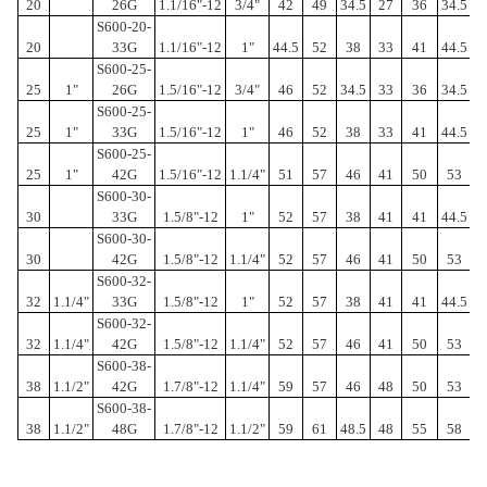
20
26G
1.1/16"-12
3/4"
42
49
34.5
27
36
34.5
2
S600-20-
20
33G
1.1/16"-12
1"
44.5
52
38
33
41
44.5
2
S600-25-
25
1"
26G
1.5/16"-12
3/4"
46
52
34.5
33
36
34.5
2
S600-25-
25
1"
33G
1.5/16"-12
1"
46
52
38
33
41
44.5
2
S600-25-
25
1"
42G
1.5/16"-12
1.1/4"
51
57
46
41
50
53
2
S600-30-
30
33G
1.5/8"-12
1"
52
57
38
41
41
44.5
2
S600-30-
30
42G
1.5/8"-12
1.1/4"
52
57
46
41
50
53
1
S600-32-
32
1.1/4"
33G
1.5/8"-12
1"
52
57
38
41
41
44.5
2
S600-32-
32
1.1/4"
42G
1.5/8"-12
1.1/4"
52
57
46
41
50
53
1
S600-38-
38
1.1/2"
42G
1.7/8"-12
1.1/4"
59
57
46
48
50
53
1
S600-38-
38
1.1/2"
48G
1.7/8"-12
1.1/2"
59
61
48.5
48
55
58
1