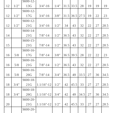
S600-12-
12
1/2"
13G
3/4"-16
1/4"
31.5
33.5
28
19
19
19
3
S600-12-
12
1/2"
17G
3/4"-16
3/8"
31.5
36.5
27.5
19
22
23
3
S600-12-
12
1/2"
21G
3/4"-16
1/2"
34
43
32
22
27
28.5
3
S600-14-
14
21G
7/8"-14
1/2"
36.5
43
32
22
27
28.5
3
S600-15-
15
21G
7/8"-14
1/2"
36.5
43
32
22
27
28.5
3
S600-16-
16
5/8
17G
7/8"-14
3/8"
36.5
39.5
28
22
22
23
3
S600-16-
16
5/8
21G
7/8"-14
1/2"
36.5
43
32
22
27
28.5
3
S600-16-
16
5/8
26G
7/8"-14
3/4"
36.5
49
33.5
27
36
34.5
2
S600-18-
18
3/4"
21G
1.1/16"-12
1/2"
42
45.5
33
27
27
28.5
3
S600-18-
18
3/4"
26G
1.1/16"-12
3/4"
42
49
34.5
27
36
34.5
2
S600-20-
20
21G
1.1/16"-12
1/2"
42
45.5
33
27
27
28.5
3
S600-20-