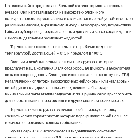
На нашем сайте представлен большой каталог термопластиковых
рукавов. Они изготавливаются из высокотехнологичного
полиуретанового термопластика и отличаются высокой устойчивостью к
различным маслам, абразивному износу и атмосферному воздействию.
Гибкий трубопровод, предназначенный для линий как со средним, так и
с высоким давлением различных жидкостей.
Термопластик позволяет использовать рабочие жидкости
температурой, достигающей -40°C и пределом в 100°C.
Важным и особым преимуществом таких рукавов, которые
предлагает наша компания, являются хорошая гибкость и абсолютная
не электропроводность. Благодаря использованию в конструкции РВД
металлических оплеток и высокопрочных нейлоновых или кевларовых
нитей рукава выдерживают высокое давление, а благодаря
минимальным показателям радиусов изгиба рукава легко приспособить
для перекатывания через ролики и в других специфических местах.
Термоплатиковые рукава включают в себя широкую линейку
специфических характеристик, которые перекрывают собой большое
количество производственных требований.
Рукава серии OL7 используются в гидравлических системах
среднего, а в случае рукава OL8 – высокого давления. В сочетании с