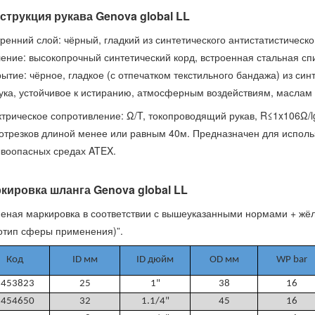
струкция рукава Genova global LL
ренний слой: чёрный, гладкий из синтетического антистатистическо
ение: высокопрочный синтетический корд, встроенная стальная сп
ытие: чёрное, гладкое (с отпечатком текстильного бандажа) из син
ука, устойчивое к истиранию, атмосферным воздействиям, маслам 
трическое сопротивление: Ω/T, токопроводящий рукав, R≤1x106Ω/l
отрезков длиной менее или равным 40м. Предназначен для исполь
воопасных средах ATEX.
кировка шланга Genova global LL
еная маркировка в соответствии с вышеуказанными нормами + жёл
отип сферы применения)”.
Код
ID мм
ID дюйм
ОD мм
WP bar
1453823
25
1"
38
16
1454650
32
1.1/4"
45
16