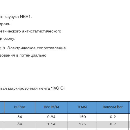
го каучука NBR1.
ираль.
тетического антистатистического
и озону.
gth. Электрическое сопротивление
зования в потенциально
тая маркировочная лента “IVG Oil
BP bar
Вес кг/м
R мм
Вакуум bar
64
0.94
150
0.9
64
1.14
175
0.9