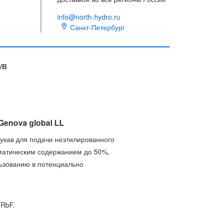
info@north-hydro.ru
Санкт-Петербург
/В
enova global LL
кав для подачи неэтилированного
оматическим содержанием до 50%,
льзованию в потенциально
TRbF.