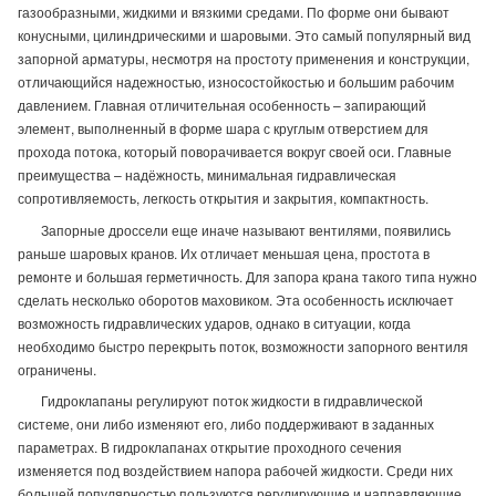
газообразными, жидкими и вязкими средами. По форме они бывают
конусными, цилиндрическими и шаровыми. Это самый популярный вид
запорной арматуры, несмотря на простоту применения и конструкции,
отличающийся надежностью, износостойкостью и большим рабочим
давлением. Главная отличительная особенность – запирающий
элемент, выполненный в форме шара с круглым отверстием для
прохода потока, который поворачивается вокруг своей оси. Главные
преимущества – надёжность, минимальная гидравлическая
сопротивляемость, легкость открытия и закрытия, компактность.
Запорные дроссели еще иначе называют вентилями, появились
раньше шаровых кранов. Их отличает меньшая цена, простота в
ремонте и большая герметичность. Для запора крана такого типа нужно
сделать несколько оборотов маховиком. Эта особенность исключает
возможность гидравлических ударов, однако в ситуации, когда
необходимо быстро перекрыть поток, возможности запорного вентиля
ограничены.
Гидроклапаны регулируют поток жидкости в гидравлической
системе, они либо изменяют его, либо поддерживают в заданных
параметрах. В гидроклапанах открытие проходного сечения
изменяется под воздействием напора рабочей жидкости. Среди них
большей популярностью пользуются регулирующие и направляющие