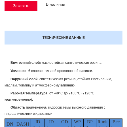
В наличии
Заказать
ТЕХНИЧЕСКИЕ ДАННЫЕ
Внутренний слой:
маслостойкая синтетическая резина.
Усиление:
6 слоев стальной проволочной навивки.
Наружный слой:
синтетическая резина, стойкая к истиранию,
маслам, топливу и атмосферному влиянию.
Рабочая температура:
от -40°С до +100°С (+120°С
кратковременно).
Область применения:
гидросистемы высокого давления с
гидравлическими жидкостями.
ID
ID
OD
WP
BP
R min
Вес
DN
DASH