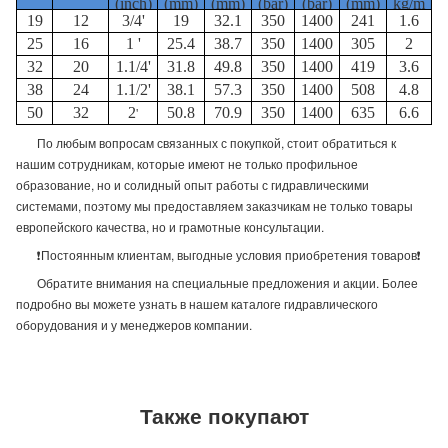
(inch)
(mm)
(mm)
(bar)
(bar)
(mm)
kg/m
19
12
3/4'
19
32.1
350
1400
241
1.6
25
16
1 '
25.4
38.7
350
1400
305
2
32
20
1.1/4'
31.8
49.8
350
1400
419
3.6
38
24
1.1/2'
38.1
57.3
350
1400
508
4.8
50
32
2
50.8
70.9
350
1400
635
6.6
'
По любым вопросам связанных с покупкой, стоит обратиться к
нашим сотрудникам, которые имеют не только профильное
образование, но и солидный опыт работы с гидравлическими
системами, поэтому мы предоставляем заказчикам не только товары
европейского качества, но и грамотные консультации.
❗Постоянным клиентам, выгодные условия приобретения товаров❗
Обратите внимания на специальные предложения и акции. Более
подробно вы можете узнать в нашем каталоге гидравлического
оборудования и у менеджеров компании.
Также покупают