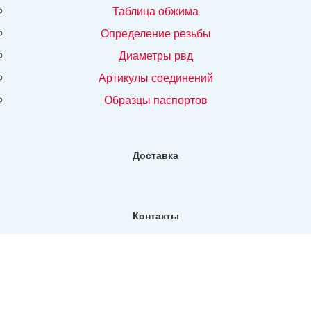
таблица обжима
определение резьбы
диаметры рвд
артикулы соединений
образцы паспортов
Доставка
Контакты
Фактический адрес:
Санкт-Петербург, ул. Репищева, д14, Бизнес-центр "Дирос
Вуд" офис 130
Телефон:
+7 (812) 309-76-73