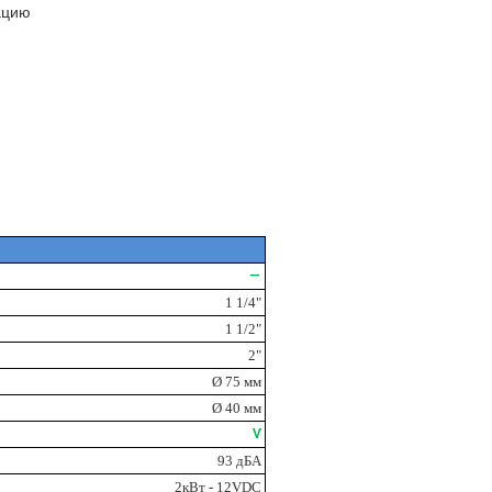
ацию
―
1 1/4"
1 1/2"
2"
Ø 75 мм
Ø 40 мм
Ѵ
93 дБА
2кВт - 12VDC