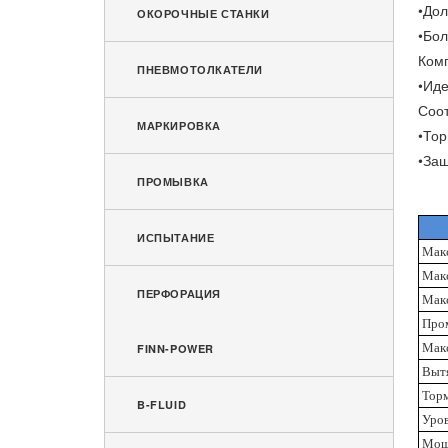
•Дол
ОКОРОЧНЫЕ СТАНКИ
•Бол
Комп
ПНЕВМОТОЛКАТЕЛИ
•Иде
Соот
МАРКИРОВКА
•Тор
•За
ПРОМЫВКА
ИСПЫТАНИЕ
Макс
Макс
ПЕРФОРАЦИЯ
Мак
Про
Мак
FINN-POWER
Выт
Торм
B-FLUID
Уро
Мощ