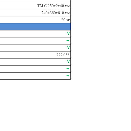
ТМ C 250x2x40 мм
740x360x610 мм
29 кг
Ѵ
―
Ѵ
777.056
Ѵ
―
―