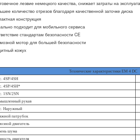
говечное лезвие немецкого качества, снижает затраты на эксплуат
ьшее количество отрезов благодаря качественной заточке диска
актная конструкция
ально подходит для мобильного сервиса
ветствие стандартам безопасности CE
мозной мотор для большей безопасности
щитный кожух
Технические характеристики ЕМ 4 DC
. 4SP/4SH
. 4SP/4SH*
с. 1SN/2SN
мышленный рукав
с. Наружный
яжной патрубок
озной двигатель
вень шума
ность двигателя