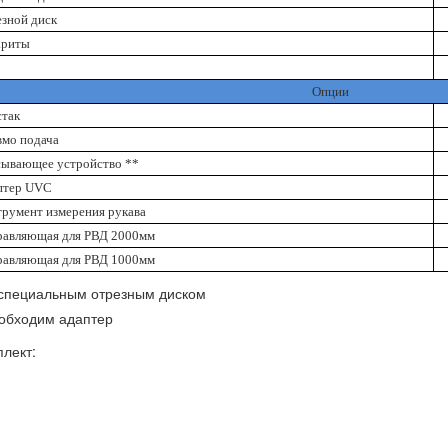
зной диск
ариты
Опции
стак
вмо подача
сывающее устройство **
птер UVC
румент измерения рукава
равляющая для РВД 2000мм
равляющая для РВД 1000мм
 специальным отрезным диском
еобходим адаптер
лект: