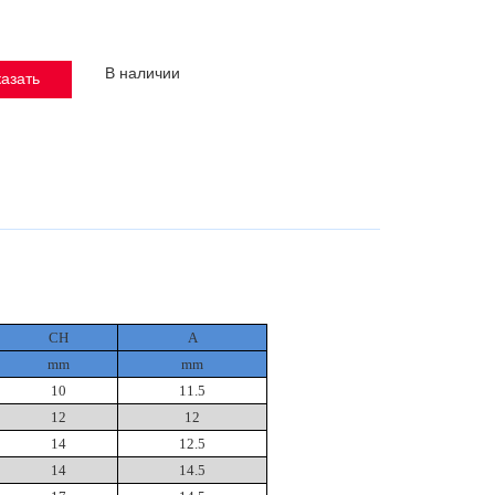
В наличии
азать
CH
A
mm
mm
10
11.5
12
12
14
12.5
14
14.5