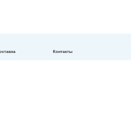
оставка
Контакты
Фактический адрес:
Санкт-Петербург, ул.
Репищева, д14, Бизнес-
центр "Дирос Вуд" офис
130
Телефон:
+7 (812) 309-76-73
E-mail:
info@north-hydro.ru