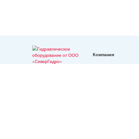
Компания
реквизиты
Гидравлическое
оборудование с
доставкой во все
регионы России