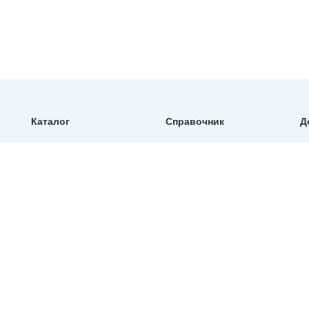
Каталог
Справочник
Д
тефлоновые рукава
таблица обжима
и шланги ptfe
определение резьбы
фитинги и обжимные
диаметры рвд
муфты для рвд
артикулы
быстроразъемные
соединений
соединения (брс)
образцы паспортов
запорная арматура
манометры