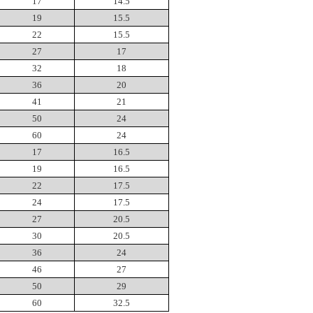
17
14.5
19
15.5
22
15.5
27
17
32
18
36
20
41
21
50
24
60
24
17
16.5
19
16.5
22
17.5
24
17.5
27
20.5
30
20.5
36
24
46
27
50
29
60
32.5