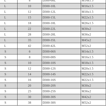
L
8
D300-08L
M14x1.5
L
10
D300-10L
M16x1.5
L
12
D300-12L
M18x1.5
L
15
D300-15L
M22x1.5
L
18
D300-18L
M26x1.5
L
22
D300-22L
M30x2
L
28
D300-28L
M36x2
L
35
D300-35L
M45x2
L
42
D300-42L
M52x2
S
6
D300-06S
M14x1.5
S
8
D300-08S
M16x1.5
S
10
D300-10S
M18x1.5
S
12
D300-12S
M20x1.5
S
14
D300-14S
M22x1.5
S
16
D300-16S
M22x1.5
S
20
D300-20S
M30x2
S
25
D300-25S
M36x2
S
30
D300-30S
M42x2
S
38
D300-38S
M52x2