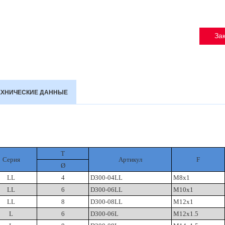
Зак
ЕХНИЧЕСКИЕ ДАННЫЕ
Т
Серия
Артикул
F
Ø
LL
4
D300-04LL
M8x1
LL
6
D300-06LL
M10x1
LL
8
D300-08LL
M12x1
L
6
D300-06L
M12x1.5