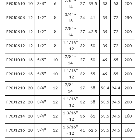
7/8" -
F90J0610
10
3/8"
6
27
39.5
33
63
200
14
3/4" -
F90J0808
12
1/2"
8
24
41
39
72
250
16
7/8" -
F90J0810
12
1/2"
8
27
42.5
39
72
200
14
1.1/16"
F90J0812
12
1/2"
8
32
50
39
72
200
- 12
7/8" -
F90J1010
16
5/8"
10
27
50
49
85
200
14
1.1/16"
F90J1012
16
5/8"
10
32
55
49
85
200
- 12
7/8" -
F90J1210
20
3/4"
12
27
58
53.4
94.4
200
14
1.1/16"
F90J1212
20
3/4"
12
32
58
53.5
94.5
200
- 12
1.3/16"
F90J1214
20
3/4"
12
36
61
53.5
94.5
160
- 12
1.5/16"
F90J1216
20
3/4"
12
41
62.5
53.5
94.5
160
- 12