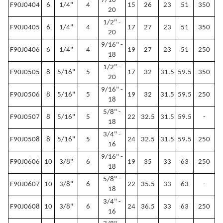
7/16" -
F90J0404
6
1/4"
4
15
26
23
51
350
20
1/2" -
F90J0405
6
1/4"
4
17
27
23
51
350
20
9/16" -
F90J0406
6
1/4"
4
19
27
23
51
250
18
1/2" -
F90J0505
8
5/16"
5
17
32
31.5
59.5
350
20
9/16" -
F90J0506
8
5/16"
5
19
32
31.5
59.5
250
18
5/8" -
F90J0507
8
5/16"
5
22
32.5
31.5
59.5
-
18
3/4" -
F90J0508
8
5/16"
5
24
32.5
31.5
59.5
250
16
9/16" -
F90J0606
10
3/8"
6
19
35
33
63
250
18
5/8" -
F90J0607
10
3/8"
6
22
35.5
33
63
-
18
3/4" -
F90J0608
10
3/8"
6
24
36.5
33
63
250
16