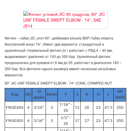
Фитинг – гайка JIC, угол 90°, дюймовая резьба BSP. Гайка обжата.
Внутренний конус 74°. Имеет два варианта: стандартный и
удлинённый. Нормальный фитинг jic г работает с РВД 4 – 40 мм,
выдерживает давление от 100 до 350 бар. Удлинённый фитинг
предназначен для рукавов от 6 мм до 25, работает в диапазоне 160 –
350 бар. Все фитинги одного размера имеют несколько резьбовых
вариантов.
90° JIC UNF FEMALE SWEPT ELBOW - 74° CONE, CRIMPED NUT
ID
WP
Код
DN
DASH
F
S
К
H
L
дюйм
(BAR)
7/16" -
F90J0304
4
3/16"
3
15
26
23
47.5
350
20
1/2" -
F90J0305
4
3/16"
3
17
27
23
47.5
350
20