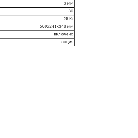
3 мм
30
28 Kг
509x241x348 мм
включено
опция