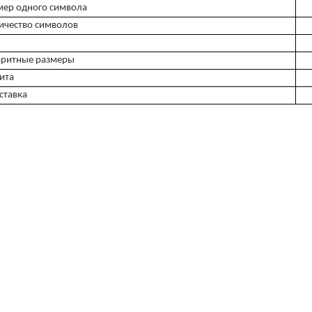
мер одного символа
ичество символов
аритные размеры
ита
ставка