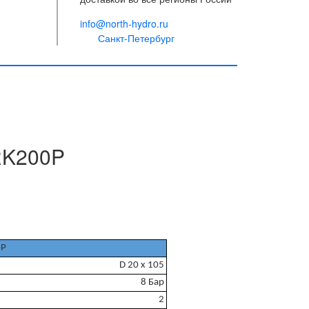
info@north-hydro.ru
Санкт-Петербург
K200P
0P
D 20 x 105
8 Бар
2