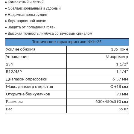
● Компактный и легкий
● Сбалансированный и удобный
● Надежная конструкция
● Двухскоростной насос
● Защита от попадания грязи
● Высокая точность лимбуса со звуковым сигналом
Технические характеристики NKH-25
Усилие обжима
135 Toнн
Управление
Микрометр
2SN
1.1/2"
R12/4SP
1.1/4"
Диапазон опрессовки
6-57 мм
Макс. диаметр открытия
Ø +18 мм
Открытие без кулачков
90 мм
Размеры
630x450x590 мм
Вес
55 Кг