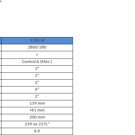
ь.
S 10 i xl
2800/280
٧
Control A (Micr.)
2"
2"
2"
4"
2"
139 mm
+61 mm
200 mm
239-xx 237L*
6.0