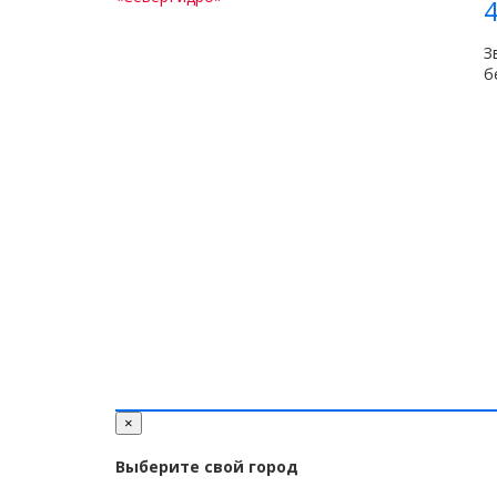
4
З
б
×
Выберите свой город