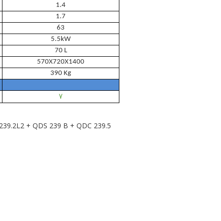
1.4
1.7
63
5.5kW
70 L
570X720X1400
390 Kg
٧
37.239.2L2 + QDS 239 B + QDC 239.5