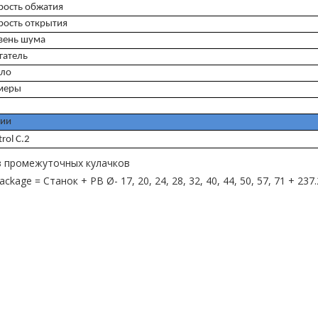
рость обжатия
рость открытия
вень шума
гатель
ло
меры
ии
rol С.2
з промежуточных кулачков
ackage = Станок + PB Ø- 17, 20, 24, 28, 32, 40, 44, 50, 57, 71 + 2