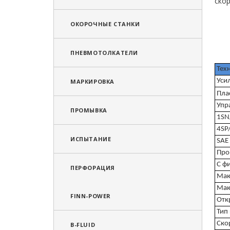
скор
ОКОРОЧНЫЕ СТАНКИ
ПНЕВМОТОЛКАТЕЛИ
Тех
Уси
МАРКИРОВКА
Пла
Упр
ПРОМЫВКА
1SN
4SP
ИСПЫТАНИЕ
SAE
Про
С ф
ПЕРФОРАЦИЯ
Мак
Мак
FINN-POWER
Отк
Тип
Ско
B-FLUID