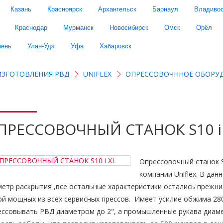
Казань
Красноярск
Архангельск
Барнаул
Владивос
Краснодар
Мурманск
Новосибирск
Омск
Орёл
ень
Улан-Удэ
Уфа
Хабаровск
ИЗГОТОВЛЕНИЯ РВД
UNIFLEX
ОПРЕССОВОЧННОЕ ОБОРУ
ПРЕССОВОЧНЫЙ СТАНОК S10 i
Опрессовочный станок S
компании Uniflex. В да
метр раскрытия ,все остальные характеристики остались прежни
ой мощных из всех сервисных прессов. Имеет усилие обжима 28
ессовывать РВД диаметром до 2", а промышленные рукава диамет