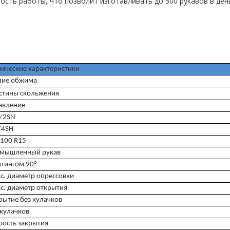
ость работы, что позволит изготавливать до 500 рукавов в ден
нические характеристики
лие обжима
стины скольжения
авление
/2SN
/4SH
 100 R15
мышленный рукав
итингом 90°
с. диаметр опрессовки
с. диаметр открытия
рытие без кулачков
 кулачков
рость закрытия