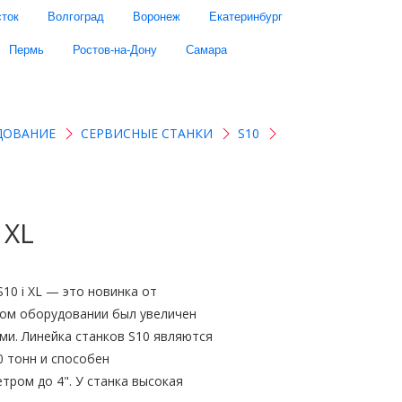
ток
Волгоград
Воронеж
Екатеринбург
Пермь
Ростов-на-Дону
Самара
ДОВАНИЕ
СЕРВИСНЫЕ СТАНКИ
S10
 XL
10 i XL — это новинка от
нном оборудовании был увеличен
ми. Линейка станков S10 являются
0 тонн и способен
ром до 4". У станка высокая