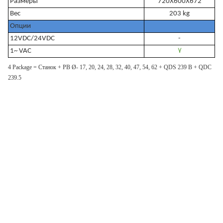
Размеры
720Х600Х672
Вес
203 kg
Опции
12VDC/24VDC
-
1~ VAC
٧
4 Package =
Станок
+ PB Ø- 17, 20, 24, 28, 32, 40, 47, 54, 62 + QDS 239 B + QDC
239.5