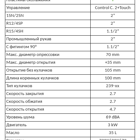
Пластины скольжения
٧
Управление
Control C. 2+Touch
1SN/2SN
2"
R12/4SP
2"
R15/4SH
1.1/2"
Промышленный рукав
2"
С фитингом 90°
1.1/2"
Макс. диаметр опрессовки
70 mm
Макс. диаметр открытия
+35 mm
Открытие без кулачков
105 mm
Длина коренных кулачков
100 mm
Тип кулачков
239-xx
Скорость закрытия
2.7
Скорость обжатия
2.7
Скорость открытия
4.7
Уровень шума
69 dBA
Двигатель
3 kW
Масло
35 L