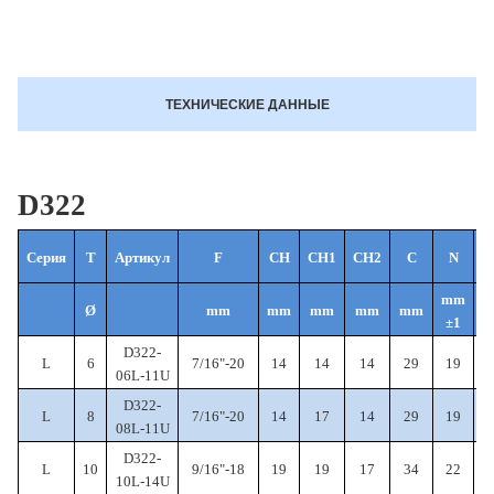
ТЕХНИЧЕСКИЕ ДАННЫЕ
D322
Серия
T
Артикул
F
CH
CH1
CH2
C
N
mm
Ø
mm
mm
mm
mm
mm
±1
D322-
L
6
7/16"-20
14
14
14
29
19
06L-11U
D322-
L
8
7/16"-20
14
17
14
29
19
08L-11U
D322-
L
10
9/16"-18
19
19
17
34
22
10L-14U