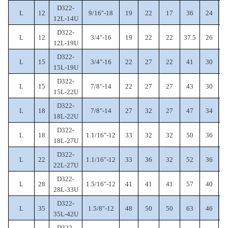
D322-
L
12
9/16"-18
19
22
17
36
24
12L-14U
D322-
L
12
3/4"-16
19
22
22
37.5
26
7
12L-19U
D322-
L
15
3/4"-16
22
27
22
41
30
15L-19U
D322-
L
15
7/8"-14
22
27
27
43
30
15L-22U
D322-
L
18
7/8"-14
27
32
27
47
34
18L-22U
D322-
L
18
1.1/16"-12
33
32
32
50
36
9
18L-27U
D322-
L
22
1.1/16"-12
33
36
32
52
36
22L-27U
D322-
L
28
1.5/16"-12
41
41
41
57
40
28L-33U
D322-
L
35
1.5/8"-12
48
50
50
63
46
35L-42U
D322-