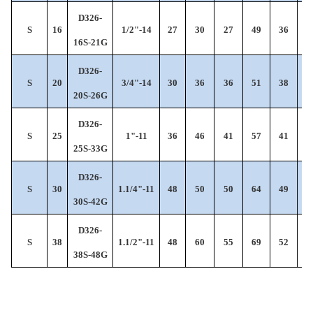
D326-
S
16
1/2"-14
27
30
27
49
36
8
16S-21G
D326-
S
20
3/4"-14
30
36
36
51
38
9
20S-26G
D326-
S
25
1"-11
36
46
41
57
41
10
25S-33G
D326-
S
30
1.1/4"-11
48
50
50
64
49
12
30S-42G
D326-
S
38
1.1/2"-11
48
60
55
69
52
13
38S-48G