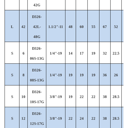
42G
D326-
L
42
42L-
1.1/2"-11
48
60
55
67
52
12
48G
D326-
S
6
1/4"-19
14
17
19
32
22.5
6
06S-13G
D326-
S
8
1/4"-19
19
19
19
36
26
6
08S-13G
D326-
S
10
3/8"-19
19
22
22
38
28.5
6
10S-17G
D326-
S
12
3/8"-19
22
24
22
38
28.5
7
12S-17G