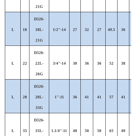
21G
D326-
L
18
18L-
1/2"-14
27
32
27
49.5
36
8
21G
D326-
L
22
22L-
3/4"-14
30
36
36
52
38
8
26G
D326-
L
28
28L-
1"-11
36
41
41
57
41
9
33G
D326-
L
35
35L-
1.1/4"-11
48
50
50
65
49
11