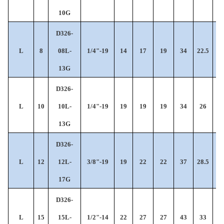
10G
D326-
L
8
08L-
1/4"-19
14
17
19
34
22.5
6
13G
D326-
L
10
10L-
1/4"-19
19
19
19
34
26
6
13G
D326-
L
12
12L-
3/8"-19
19
22
22
37
28.5
6
17G
D326-
L
15
15L-
1/2"-14
22
27
27
43
33
7