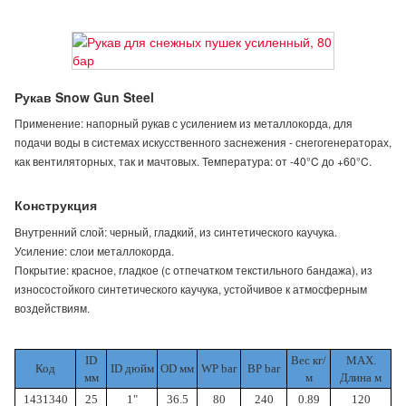
Рукав Snow Gun Steel
Применение: напорный рукав с усилением из металлокорда, для
подачи воды в системах искусственного заснежения - снегогенераторах,
как вентиляторных, так и мачтовых. Температура: от -40°C до +60°C.
Конструкция
Внутренний слой: черный, гладкий, из синтетического каучука.
Усиление: слои металлокорда.
Покрытие: красное, гладкое (с отпечатком текстильного бандажа), из
износостойкого синтетического каучука, устойчивое к атмосферным
воздействиям.
ID
Вес кг/
MAX.
Код
ID дюйм
ОD мм
WP bar
BP bar
мм
м
Длина м
1431340
25
1"
36.5
80
240
0.89
120