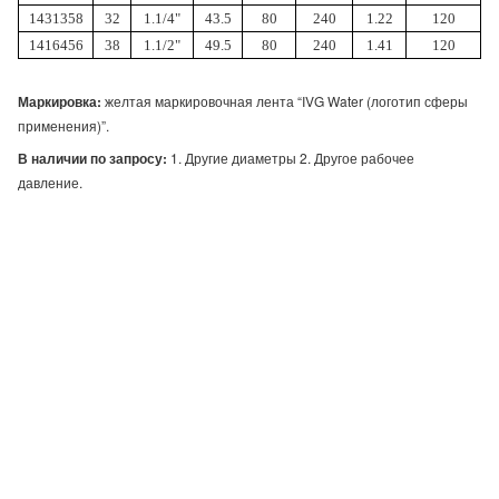
1431358
32
1.1/4"
43.5
80
240
1.22
120
1416456
38
1.1/2"
49.5
80
240
1.41
120
Маркировка:
желтая маркировочная лента “IVG Water (логотип сферы
применения)”.
В наличии по запросу:
1. Другие диаметры 2. Другое рабочее
давление.