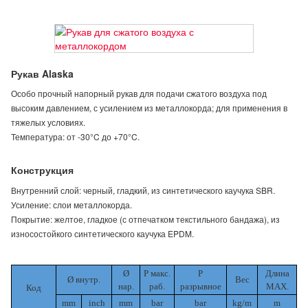
Рукав Alaska
Особо прочный напорный рукав для подачи сжатого воздуха под
высоким давлением, с усилением из металлокорда; для применения в
тяжелых условиях.
Температура: от -30°C до +70°C.
Конструкция
Внутренний слой: черный, гладкий, из синтетического каучука SBR.
Усиление: слои металлокорда.
Покрытие: желтое, гладкое (с отпечатком текстильного бандажа), из
износостойкого синтетического каучука EPDM.
Ø
P макс.
P
Длина
Ø внутр.
Вес
нар.
раб.
разрывное
MAX.
Код
mm
inch
mm
bar
bar
kg/m
m