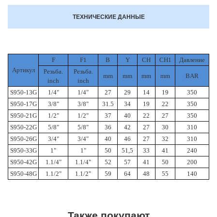
ТЕХНИЧЕСКИЕ ДАННЫЕ
F
F1
B
Y
CH
CH1
Давление
Артикул
Резьба.
Резьба.
mm
mm
mm
mm
BAR
inch
inch
S950-13G
1/4"
1/4"
27
29
14
19
350
S950-17G
3/8"
3/8"
31.5
34
19
22
350
S950-21G
1/2"
1/2"
37
40
22
27
350
S950-22G
5/8"
5/8"
36
42
27
30
310
S950-26G
3/4"
3/4"
40
46
27
32
310
S950-33G
1"
1"
50
51,5
33
41
240
S950-42G
1.1/4"
1.1/4"
52
57
41
50
200
S950-48G
1.1/2"
1.1/2"
59
64
48
55
140
Также покупают