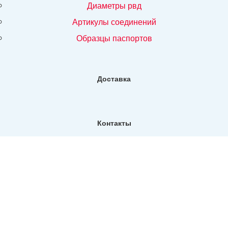
диаметры рвд
артикулы соединений
образцы паспортов
Доставка
Контакты
Фактический адрес:
Санкт-Петербург, ул. Репищева, д14, Бизнес-центр "Дирос
Вуд" офис 130
Телефон:
+7 (812) 309-76-73
E-mail:
info@north-hydro.ru