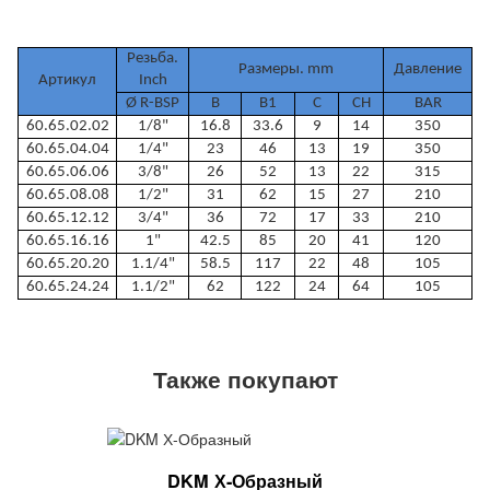
Резьба.
Размеры. mm
Давление
Артикул
Inch
Ø R-BSP
В
В1
C
CH
BAR
60.65.02.02
1/8"
16.8
33.6
9
14
350
60.65.04.04
1/4"
23
46
13
19
350
60.65.06.06
3/8"
26
52
13
22
315
60.65.08.08
1/2"
31
62
15
27
210
60.65.12.12
3/4"
36
72
17
33
210
60.65.16.16
1"
42.5
85
20
41
120
60.65.20.20
1.1/4"
58.5
117
22
48
105
60.65.24.24
1.1/2"
62
122
24
64
105
Также покупают
DKM Х-Образный