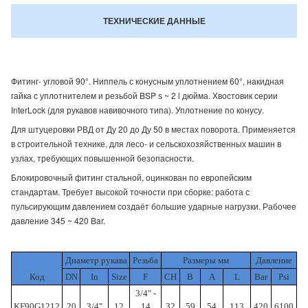
ТЕХНИЧЕСКИЕ ДАННЫЕ
Фитинг- угловой 90°. Ниппель с конусным уплотнением 60°, накидная
гайка с уплотнителем и резьбой BSP ѕ ~ 2 l дюйма. Хвостовик серии
InterLock (для рукавов навивочного типа). Уплотнение по конусу.
Для штуцеровки РВД от Ду 20 до Ду 50 в местах поворота. Применяется
в строительной технике, для лесо- и сельскохозяйственных машин в
узлах, требующих повышенной безопасности.
Блокировочный фитинг стальной, оцинкован по европейским
стандартам. Требует высокой точности при сборке: работа с
пульсирующим давлением создаёт большие ударные нагрузки. Рабочее
давление 345 ~ 420 Bar.
Диаметр рукава
Резьба
Размеры мм
Давление
Код
DN
In
Size
F
CH
B
A
L
Bar
Psi
3/4" -
KF90G1212
20
3/4"
12
14
32
59
54
113
420
6100