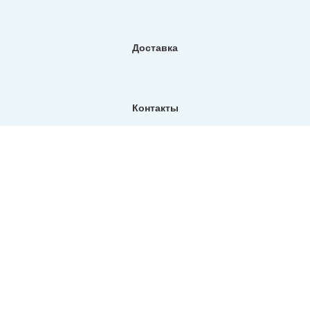
Доставка
Контакты
Фактический адрес:
Санкт-Петербург, ул. Репищева, д14, Бизнес-центр "Дирос
Вуд" офис 130
Телефон:
+7 (812) 309-76-73
E-mail:
info@north-hydro.ru
2011-2026 ООО «СеверГидро» Все права защищены |
Политика конфиденциальности
|