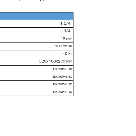
P
1.1/4"
3/4"
49 мм
100 тонн
40 Kг
520x400x290 мм
включено
включено
включено
включено