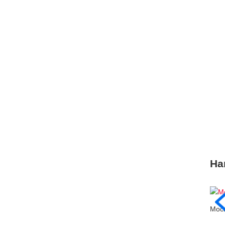
На
Моск