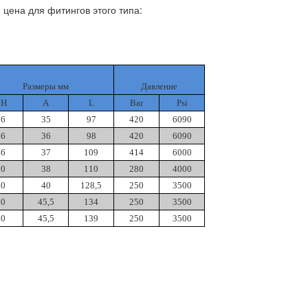
цена для фитингов этого типа:
Размеры мм
Давление
CH
A
L
Bar
Psi
36
35
97
420
6090
46
36
98
420
6090
46
37
109
414
6000
50
38
110
280
4000
50
40
128,5
250
3500
60
45,5
134
250
3500
60
45,5
139
250
3500