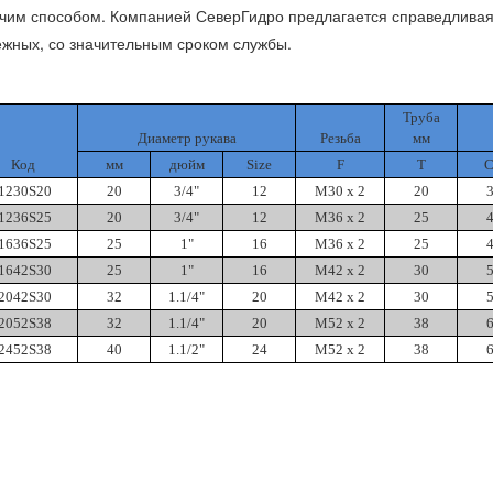
чим способом. Компанией СеверГидро предлагается справедливая 
жных, со значительным сроком службы.
Труба
Диаметр рукава
Резьба
мм
Код
мм
дюйм
Size
F
T
1230S20
20
3/4"
12
M30 x 2
20
1236S25
20
3/4"
12
M36 x 2
25
1636S25
25
1"
16
M36 x 2
25
1642S30
25
1"
16
M42 x 2
30
2042S30
32
1.1/4"
20
M42 x 2
30
2052S38
32
1.1/4"
20
M52 x 2
38
2452S38
40
1.1/2"
24
M52 x 2
38