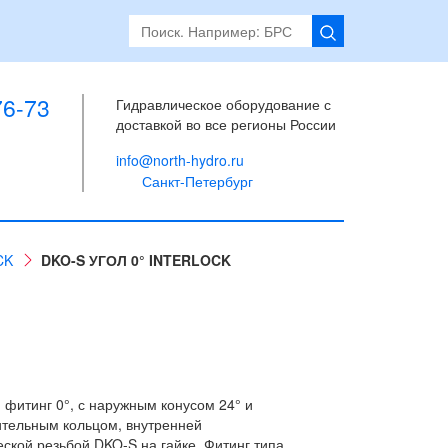
76-73
Гидравлическое оборудование с
доставкой во все регионы России
info@north-hydro.ru
Санкт-Петербург
CK
DKO-S УГОЛ 0° INTERLOCK
фитинг 0°, с наружным конусом 24° и
ительным кольцом, внутренней
ской резьбой DKO-S на гайке. Фитинг типа