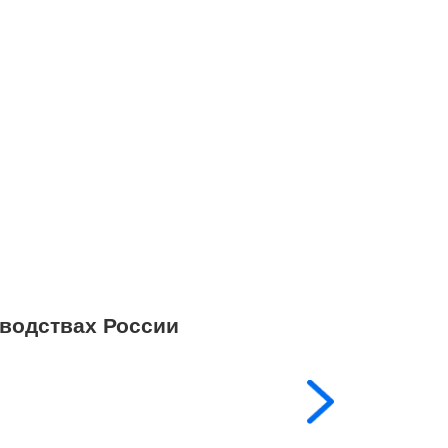
водствах России
Поставляем то