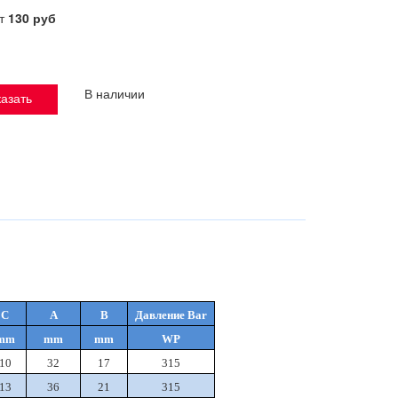
от
130 руб
В наличии
азать
C
A
B
Давление Bar
mm
mm
mm
WP
10
32
17
315
13
36
21
315