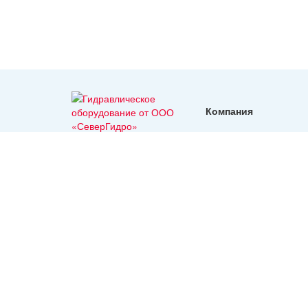
Компания
реквизиты
Гидравлическое
оборудование с
доставкой во все
регионы России