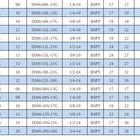
L
08
D306-08L-13G
1/4-19
BSPT
17
17
L
10
D306-10L-13G
1/4-19
BSPT
17
19
L
10
D306-10L-17G
3/8-19
BSPT
19
19
L
12
D306-12L-13G
1/4-19
BSPT
19
22
L
12
D306-12L-17G
3/8-19
BSPT
19
22
L
12
D306-12L-21G
1/2-14
BSPT
24
22
L
15
D306-15L-17G
3/8-19
BSPT
24
27
L
15
D306-15L-21G
1/2-14
BSPT
24
27
L
18
D306-18L-21G
1/2-14
BSPT
27
32
L
22
D306-22L-26G
3/4-14
BSPT
32
36
S
06
D306-06S-13G
1/4-19
BSPT
17
17
S
08
D306-08S-13G
1/4-19
BSPT
17
19
S
10
D306-10S-17G
3/8-19
BSPT
19
22
S
12
D306-12S-17G
3/8-19
BSPT
22
24
S
16
D306-16S-21G
1/2-14
BSPT
27
30
S
20
D306-20S-26G
3/4-14
BSPT
32
36