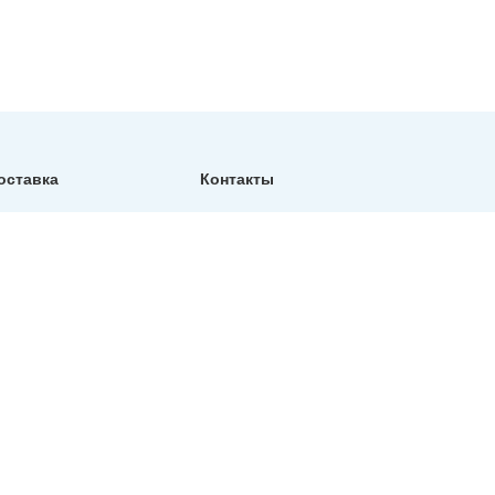
оставка
Контакты
Фактический адрес:
Санкт-Петербург, ул.
Репищева, д14, Бизнес-
центр "Дирос Вуд" офис
130
Телефон:
+7 (812) 309-76-73
E-mail:
info@north-hydro.ru