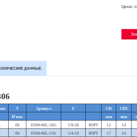
Цена: 
Зак
ЕХНИЧЕСКИЕ ДАННЫЕ
306
рия
T
Артикул
F
CH
CH1
Ø mm
mm
mm
L
06
D306-06L-10G
1/8-28
BSPT
12
14
L
06
D306-06L-13G
1/4-19
BSPT
17
14