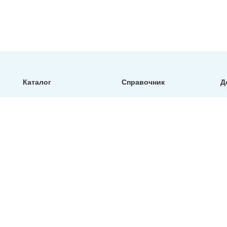
Каталог
Справочник
Д
тефлоновые рукава
таблица обжима
и шланги ptfe
определение резьбы
фитинги и обжимные
диаметры рвд
муфты для рвд
артикулы
быстроразъемные
соединений
соединения (брс)
образцы паспортов
запорная арматура
манометры