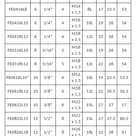
M14
FE0414L8
6
1/4"
4
8L
17
23.5
53
x 1.5
M16
FE0416L10
6
1/4"
4
10L
19
26
54
x 1.5
M18
FE0418L12
6
1/4"
4
12L
22
26
54
x 1.5
M16
FE0516L10
8
5/16"
5
10L
19
26
54
x 1.5
M18
FE0518L12
8
5/16"
5
12L
22
26
54
x 1.5
M16
FE0616L10*
10
3/8"
6
10L
19
23.5
53.5
x 1.5
M18
FE0618L12
10
3/8"
6
12L
22
26.5
56.5
x 1.5
M22
FE0622L15
10
3/8"
6
15L
27
27
57
x 1.5
M22
FE0822L15
12
1/2"
8
15L
27
27.5
60.5
x 1.5
M26
FE0826L18
12
1/2"
8
18L
32
28
61
x 1.5