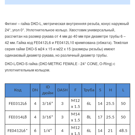
Фитинг – гайка DKO-L, метрическая внутренняя резьба, конус наружный
24°, угол 0°. Уплотнительное кольцо. Хвостовик универсальный,
рассчитан на размер рукава от 4 мм до 40 мм при диаметре трубы 6 –
42 мм. Гайка код FE0412L6 и FE0412L10 кримпована (обжата). Тяжёлая
серия гайки DKO-S м24 х 15 и м22 х 15 (размеры резьбы) имеют
одинаковый диаметр рукава, но различный диаметр трубы.
DKO-L/DKO-S гайка (DKO METRIC FEMALE - 24° CONE, O-Ring) с
уплотнительным кольцом.
ID
Код
DN
DASH
F
Труба
S
H
L
дюйм
M12
FE0312L6
4
3/16"
3
6L
14
25.5
50
x 1.5
M14
FE0314L8
4
3/16"
3
8L
17
25.5
50
x 1.5
M12
FE0412L6*
6
1/4"
4
6L
14
21
48.5
x 1.5