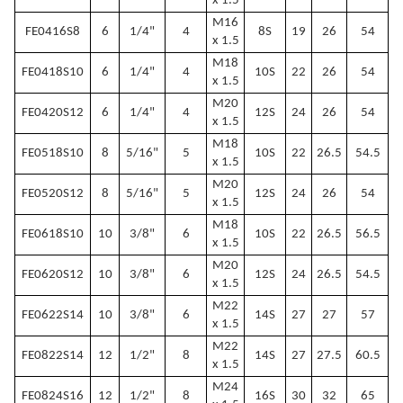
x 1.5
M16
FE0416S8
6
1/4"
4
8S
19
26
54
x 1.5
M18
FE0418S10
6
1/4"
4
10S
22
26
54
x 1.5
M20
FE0420S12
6
1/4"
4
12S
24
26
54
x 1.5
M18
FE0518S10
8
5/16"
5
10S
22
26.5
54.5
x 1.5
M20
FE0520S12
8
5/16"
5
12S
24
26
54
x 1.5
M18
FE0618S10
10
3/8"
6
10S
22
26.5
56.5
x 1.5
M20
FE0620S12
10
3/8"
6
12S
24
26.5
54.5
x 1.5
M22
FE0622S14
10
3/8"
6
14S
27
27
57
x 1.5
M22
FE0822S14
12
1/2"
8
14S
27
27.5
60.5
x 1.5
M24
FE0824S16
12
1/2"
8
16S
30
32
65