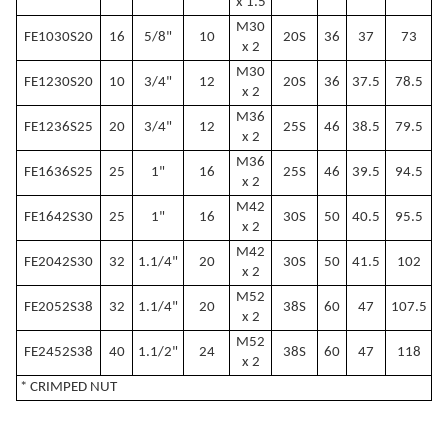
x 1.5
M30
FE1030S20
16
5/8"
10
20S
36
37
73
x 2
M30
FE1230S20
10
3/4"
12
20S
36
37.5
78.5
x 2
M36
FE1236S25
20
3/4"
12
25S
46
38.5
79.5
x 2
M36
FE1636S25
25
1"
16
25S
46
39.5
94.5
x 2
M42
FE1642S30
25
1"
16
30S
50
40.5
95.5
x 2
M42
FE2042S30
32
1.1/4"
20
30S
50
41.5
102
x 2
M52
FE2052S38
32
1.1/4"
20
38S
60
47
107.5
x 2
M52
FE2452S38
40
1.1/2"
24
38S
60
47
118
x 2
* CRIMPED NUT