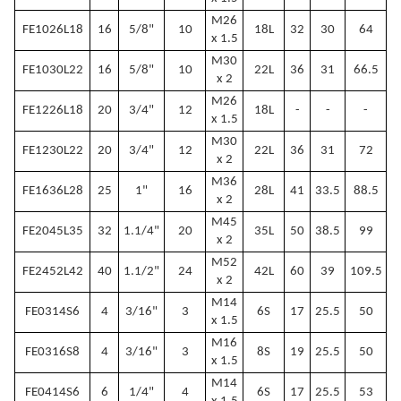
M26
FE1026L18
16
5/8"
10
18L
32
30
64
x 1.5
M30
FE1030L22
16
5/8"
10
22L
36
31
66.5
x 2
M26
FE1226L18
20
3/4"
12
18L
-
-
-
x 1.5
M30
FE1230L22
20
3/4"
12
22L
36
31
72
x 2
M36
FE1636L28
25
1"
16
28L
41
33.5
88.5
x 2
M45
FE2045L35
32
1.1/4"
20
35L
50
38.5
99
x 2
M52
FE2452L42
40
1.1/2"
24
42L
60
39
109.5
x 2
M14
FE0314S6
4
3/16"
3
6S
17
25.5
50
x 1.5
M16
FE0316S8
4
3/16"
3
8S
19
25.5
50
x 1.5
M14
FE0414S6
6
1/4"
4
6S
17
25.5
53