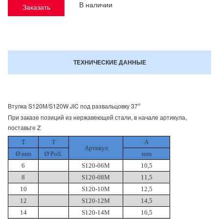
В наличии
Заказать
ТЕХНИЧЕСКИЕ ДАННЫЕ
°
Втулка S120М/S120W JIC под развальцовку 37
При заказе позиций из нержавеющей стали, в начале артикула,
поставьте Z
T
T
A
Артикул
Ø mm
Ø Poll.
mm
6
S120-06M
10,5
8
S120-08M
11,5
10
S120-10М
12,5
12
S120-12M
14,5
14
S120-14M
16,5