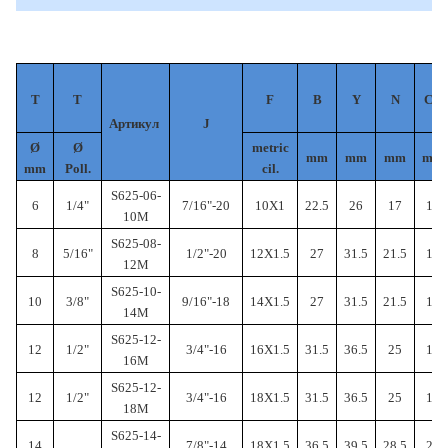
T
T
F
B
Y
N
CH
Артикул
J
Ø
Ø
metric
mm
mm
mm
mm
mm
Poll.
cil.
S625-06-
6
1/4"
7/16"-20
10X1
22.5
26
17
12
10М
S625-08-
8
5/16"
1/2"-20
12X1.5
27
31.5
21.5
14
12M
S625-10-
10
3/8"
9/16"-18
14X1.5
27
31.5
21.5
14
14М
S625-12-
12
1/2"
3/4"-16
16X1.5
31.5
36.5
25
19
16М
S625-12-
12
1/2"
3/4"-16
18X1.5
31.5
36.5
25
19
18М
S625-14-
14
7/8"-14
18X1.5
36.5
39.5
28.5
22