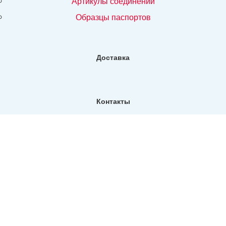
артикулы соединений
образцы паспортов
Доставка
Контакты
Фактический адрес:
Санкт-Петербург, ул. Репищева, д14, Бизнес-центр "Дирос
Вуд" офис 130
Телефон:
+7 (812) 309-76-73
E-mail:
info@north-hydro.ru