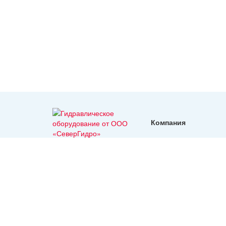
Компания
реквизиты
Гидравлическое
оборудование с
доставкой во все
регионы России