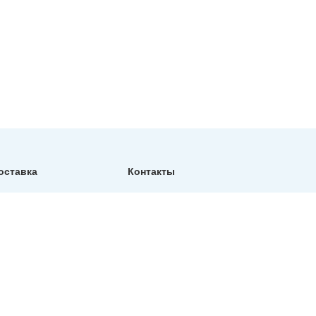
оставка
Контакты
Фактический адрес:
Санкт-Петербург, ул.
Репищева, д14, Бизнес-
центр "Дирос Вуд" офис
130
Телефон:
+7 (812) 309-76-73