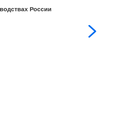
водствах России
Поставляем то