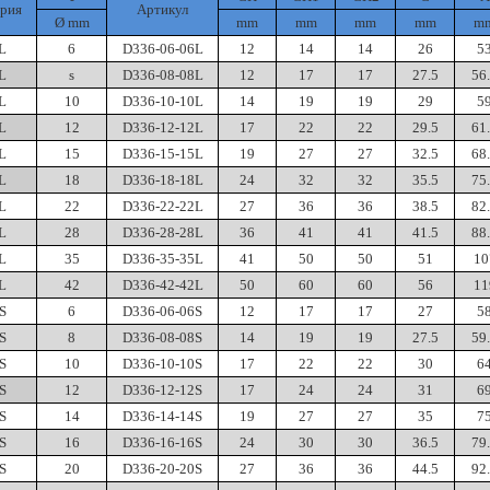
рия
Артикул
Ø mm
mm
mm
mm
mm
m
L
6
D336-06-06L
12
14
14
26
5
L
s
D336-08-08L
12
17
17
27.5
56
L
10
D336-10-10L
14
19
19
29
5
L
12
D336-12-12L
17
22
22
29.5
61
L
15
D336-15-15L
19
27
27
32.5
68
L
18
D336-18-18L
24
32
32
35.5
75
L
22
D336-22-22L
27
36
36
38.5
82
L
28
D336-28-28L
36
41
41
41.5
88
L
35
D336-35-35L
41
50
50
51
10
L
42
D336-42-42L
50
60
60
56
11
S
6
D336-06-06S
12
17
17
27
5
S
8
D336-08-08S
14
19
19
27.5
59
S
10
D336-10-10S
17
22
22
30
6
S
12
D336-12-12S
17
24
24
31
6
S
14
D336-14-14S
19
27
27
35
7
S
16
D336-16-16S
24
30
30
36.5
79
S
20
D336-20-20S
27
36
36
44.5
92