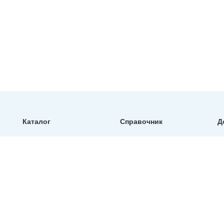
Каталог
Справочник
Д
тефлоновые рукава
таблица обжима
и шланги ptfe
определение резьбы
фитинги и обжимные
диаметры рвд
муфты для рвд
артикулы
быстроразъемные
соединений
соединения (брс)
образцы паспортов
запорная арматура