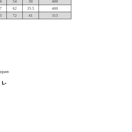
4
54
30
400
7
62
35.5
400
5
72
41
315
 L-