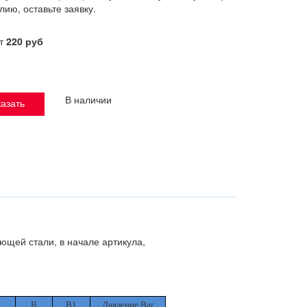
лию, оставьте заявку.
от
220 руб
В наличии
азать
ющей стали, в начале артикула,
B
B1
Давление Bar