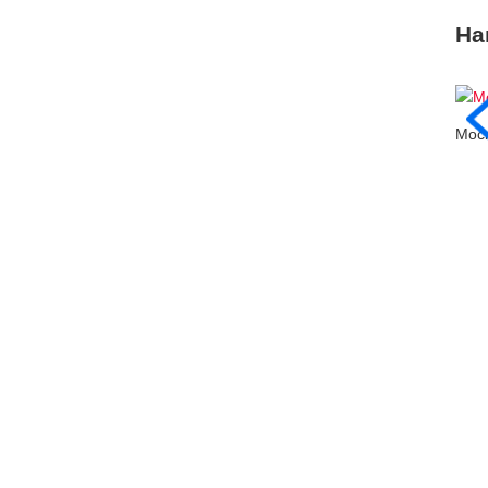
На
Моск