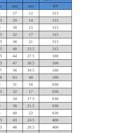
m
mm
mm
WP
3
27
12
315
.5
29
14
315
9
30
15
315
.5
32
17
315
.5
36
21
315
.5
40
23.5
315
.5
44
27.5
160
.5
47
30.5
160
7
56
34.5
160
9
63
40
160
8
31
16
630
.5
32
17
630
4
34
17.5
630
9
38
21.5
630
5
40
22
630
.5
43
24.5
400
.5
48
26.5
400