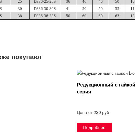
S
25
D336-25-25S
36
46
46
50
10
S
30
D336-30-30S
41
50
50
55
11
S
38
D336-38-38S
50
60
60
63
13
кже покупают
Редукционный с гайкой
серия
Цена от 220 руб
Подробнее