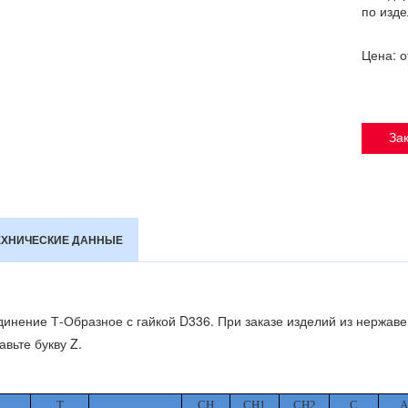
по изде
Цена: 
Зак
ЕХНИЧЕСКИЕ ДАННЫЕ
динение
Т-Образное
с гайкой D336. При заказе изделий из нержаве
авьте букву Z.
T
CH
CH1
CH2
C
А