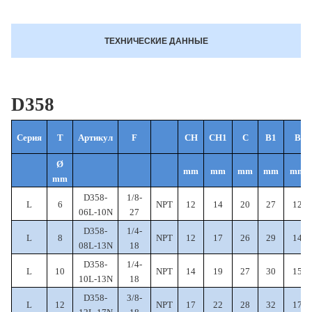
ТЕХНИЧЕСКИЕ ДАННЫЕ
D358
Серия
T
Артикул
F
CH
CH1
C
B1
B
Ø
mm
mm
mm
mm
mm
mm
D358-
1/8-
L
6
NPT
12
14
20
27
12
06L-10N
27
D358-
1/4-
L
8
NPT
12
17
26
29
14
08L-13N
18
D358-
1/4-
L
10
NPT
14
19
27
30
15
10L-13N
18
D358-
3/8-
L
12
NPT
17
22
28
32
17