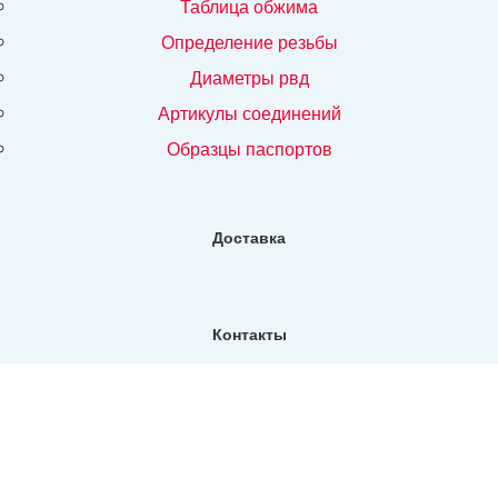
таблица обжима
определение резьбы
диаметры рвд
артикулы соединений
образцы паспортов
Доставка
Контакты
Фактический адрес:
Санкт-Петербург, ул. Репищева, д14, Бизнес-центр "Дирос
Вуд" офис 130
Телефон:
+7 (812) 309-76-73