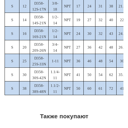
D358-
3/8-
S
12
NPT
17
24
31
38
21.5
12S-17N
18
D358-
1/2-
S
14
NPT
19
27
32
40
22
14S-21N
14
D358-
1/2-
S
16
NPT
24
30
32
43
24.5
16S-21N
14
D358-
3/4-
S
20
NPT
27
36
42
48
26.5
20S-26N
14
D358-
S
25
1-11
NPT
36
46
48
54
30
25S-33N
D358-
1.1/4-
S
30
NPT
41
50
54
62
35.5
30S-42N
11
D358-
1.1/2-
S
38
NPT
50
60
61
72
41
38S-48N
11
Также покупают