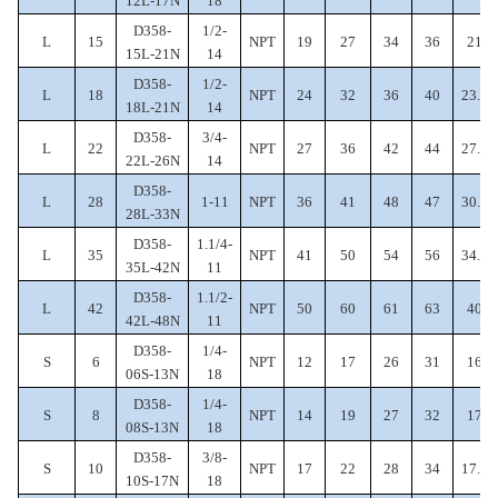
12L-17N
18
D358-
1/2-
L
15
NPT
19
27
34
36
21
15L-21N
14
D358-
1/2-
L
18
NPT
24
32
36
40
23.5
18L-21N
14
D358-
3/4-
L
22
NPT
27
36
42
44
27.5
22L-26N
14
D358-
L
28
1-11
NPT
36
41
48
47
30.5
28L-33N
D358-
1.1/4-
L
35
NPT
41
50
54
56
34.5
35L-42N
11
D358-
1.1/2-
L
42
NPT
50
60
61
63
40
42L-48N
11
D358-
1/4-
S
6
NPT
12
17
26
31
16
06S-13N
18
D358-
1/4-
S
8
NPT
14
19
27
32
17
08S-13N
18
D358-
3/8-
S
10
NPT
17
22
28
34
17.5
10S-17N
18