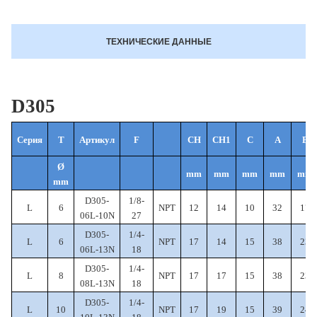
ТЕХНИЧЕСКИЕ ДАННЫЕ
D305
Серия
T
Артикул
F
CH
CH1
C
A
B
Ø
mm
mm
mm
mm
mm
mm
D305-
1/8-
L
6
NPT
12
14
10
32
17
06L-10N
27
D305-
1/4-
L
6
NPT
17
14
15
38
23
06L-13N
18
D305-
1/4-
L
8
NPT
17
17
15
38
23
08L-13N
18
D305-
1/4-
L
10
NPT
17
19
15
39
24