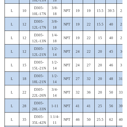
10L-13N
18
D305-
3/8-
L
10
NPT
19
19
15.5
39.5
25
10L-17N
18
D305-
3/8-
L
12
NPT
19
22
15.5
40
25
12L-17N
18
D305-
1/4-
L
12
NPT
19
22
15
40
25
12L-13N
18
D305-
1/2-
L
12
NPT
24
22
20
45
30
12L-21N
14
D305-
1/2-
L
15
NPT
24
27
20
46
31
15L-21N
14
D305-
1/2-
L
18
NPT
27
32
20
48
31.5
18L-21N
14
D305-
3/4-
L
22
NPT
32
36
20
50
33.5
22L-26N
14
D305-
L
28
1-11
NPT
41
41
25
56
39.5
28L-33N
D305-
1.1/4-
L
35
NPT
46
50
25.5
62
40.5
35L-42N
11