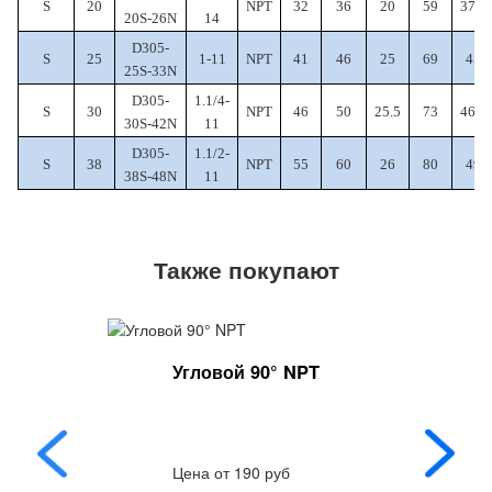
S
20
NPT
32
36
20
59
37.5
20S-26N
14
D305-
S
25
1-11
NPT
41
46
25
69
45
25S-33N
D305-
1.1/4-
S
30
NPT
46
50
25.5
73
46.5
30S-42N
11
D305-
1.1/2-
S
38
NPT
55
60
26
80
49
38S-48N
11
Также покупают
Угловой 90° NPT
Цена от 190 руб