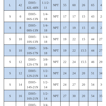
D305-
1.1/2-
L
42
NPT
55
60
26
65
42
42L-48N
11
D305-
1/4-
S
6
NPT
17
17
15
43
28
06S-13N
18
D305-
1/4-
S
8
NPT
17
19
15
43
28
08S-13N
18
D305-
1/4-
S
10
NPT
19
22
15
44
27.5
10S-13N
18
D305-
3/8-
S
10
NPT
19
22
15.5
44
27.5
10S-17N
18
D305-
3/8-
S
12
NPT
22
24
15.5
46
29.5
12S-17N
18
D305-
1/2-
S
12
NPT
24
24
20
51
34.5
12S-21N
14
D305-
1/2-
S
14
NPT
24
27
20
54
36
14S-21N
14
D305-
1/2-
S
16
NPT
27
30
20
54
35.5
16S-21N
14
D305-
3/4-